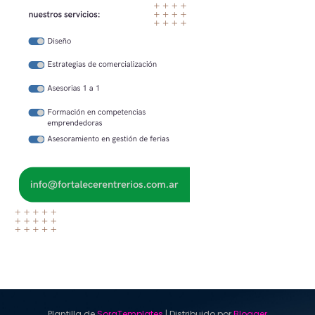
Plantilla de
SoraTemplates
| Distribuido por
Blogger