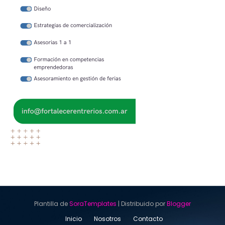
Plantilla de
SoraTemplates
| Distribuido por
Blogger
Inicio
Nosotros
Contacto