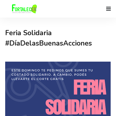
Feria Solidaria
#DíaDelasBuenasAcciones